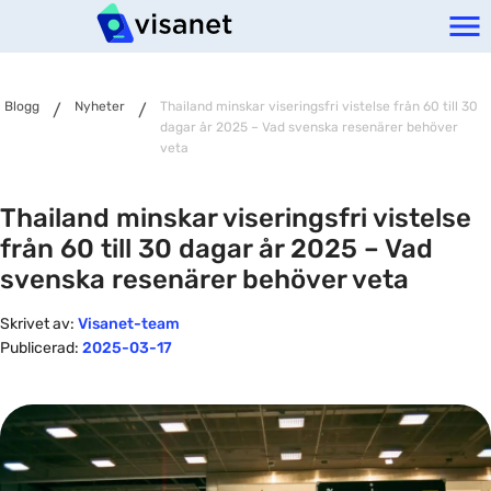
Blogg
Nyheter
Thailand minskar viseringsfri vistelse från 60 till 30
/
/
dagar år 2025 – Vad svenska resenärer behöver
veta
Thailand minskar viseringsfri vistelse
från 60 till 30 dagar år 2025 – Vad
svenska resenärer behöver veta
Skrivet av:
Visanet-team
Publicerad:
2025-03-17