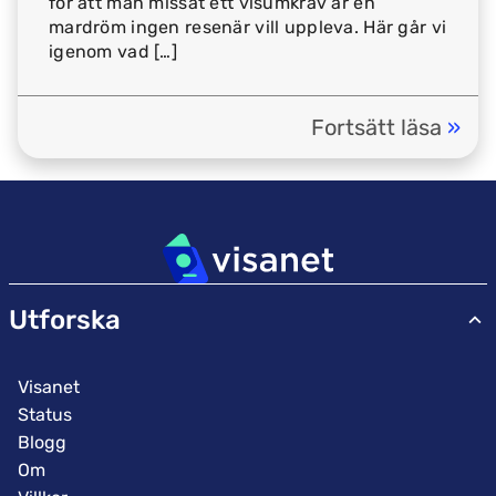
för att man missat ett visumkrav är en
mardröm ingen resenär vill uppleva. Här går vi
igenom vad […]
Fortsätt läsa
»
em
Utforska
Visanet
Status
Blogg
Om