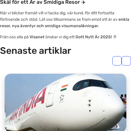
Skål för ett År av Smidiga Resor ✈️
När vi blickar framåt vill vi tacka dig, vår kund, för ditt fortsatta
förtroende och stöd. Låt oss tillsammans se fram emot ett år av
enkla
resor, nya äventyr och smidiga visumansökningar
.
Från oss alla på
Visanet
önskar vi dig ett
Gott Nytt År 2025!
🥂
Senaste artiklar