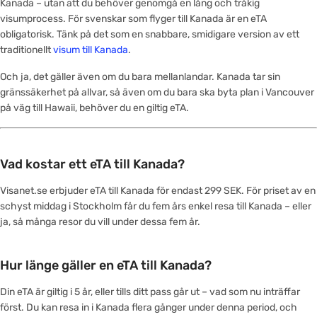
Kanada – utan att du behöver genomgå en lång och tråkig
visumprocess. För svenskar som flyger till Kanada är en eTA
obligatorisk. Tänk på det som en snabbare, smidigare version av ett
traditionellt
visum till Kanada
.
Och ja, det gäller även om du bara mellanlandar. Kanada tar sin
gränssäkerhet på allvar, så även om du bara ska byta plan i Vancouver
på väg till Hawaii, behöver du en giltig eTA.
Vad kostar ett eTA till Kanada?
Visanet.se erbjuder eTA till Kanada för endast 299 SEK. För priset av en
schyst middag i Stockholm får du fem års enkel resa till Kanada – eller
ja, så många resor du vill under dessa fem år.
Hur länge gäller en eTA till Kanada?
Din eTA är giltig i 5 år, eller tills ditt pass går ut – vad som nu inträffar
först. Du kan resa in i Kanada flera gånger under denna period, och