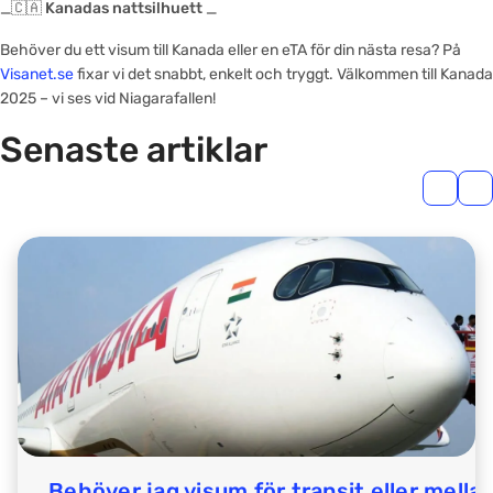
_
🇨🇦 Kanadas nattsilhuett
_
Behöver du ett visum till Kanada eller en eTA för din nästa resa? På
Visanet.se
fixar vi det snabbt, enkelt och tryggt. Välkommen till Kanada
2025 – vi ses vid Niagarafallen!
Senaste artiklar
Behöver jag visum för transit eller mella